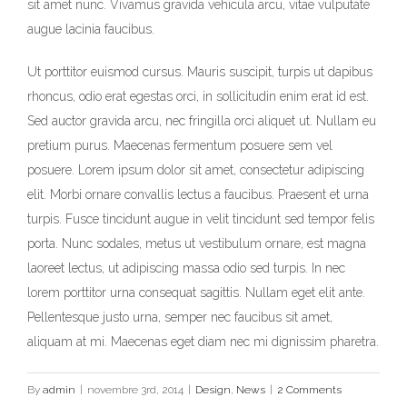
sit amet nunc. Vivamus gravida vehicula arcu, vitae vulputate
augue lacinia faucibus.
Ut porttitor euismod cursus. Mauris suscipit, turpis ut dapibus
rhoncus, odio erat egestas orci, in sollicitudin enim erat id est.
Sed auctor gravida arcu, nec fringilla orci aliquet ut. Nullam eu
pretium purus. Maecenas fermentum posuere sem vel
posuere. Lorem ipsum dolor sit amet, consectetur adipiscing
elit. Morbi ornare convallis lectus a faucibus. Praesent et urna
turpis. Fusce tincidunt augue in velit tincidunt sed tempor felis
porta. Nunc sodales, metus ut vestibulum ornare, est magna
laoreet lectus, ut adipiscing massa odio sed turpis. In nec
lorem porttitor urna consequat sagittis. Nullam eget elit ante.
Pellentesque justo urna, semper nec faucibus sit amet,
aliquam at mi. Maecenas eget diam nec mi dignissim pharetra.
By
admin
|
novembre 3rd, 2014
|
Design
,
News
|
2 Comments