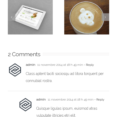
2 Comments
Nullam Eget Elit
Fusce Tincidunt
Ante
Augue
admin
11 novembre 2014 at 18 h 49 min
- Reply
Class aptent taciti sociosqu ad litora torquent per
connubial rostra.
admin
11 novembre 2014 at 18 h 49 min
- Reply
Quisque ligulas ipsum, euismod atras
vulputate iltricies etri elit.