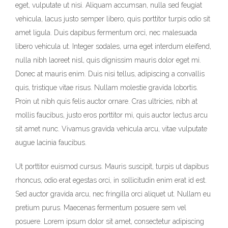
eget, vulputate ut nisi. Aliquam accumsan, nulla sed feugiat
vehicula, lacus justo semper libero, quis porttitor turpis odio sit
amet ligula. Duis dapibus fermentum orci, nec malesuada
libero vehicula ut. Integer sodales, urna eget interdum eleifend,
nulla nibh laoreet nisl, quis dignissim mauris dolor eget mi.
Donec at mauris enim. Duis nisi tellus, adipiscing a convallis
quis, tristique vitae risus. Nullam molestie gravida lobortis.
Proin ut nibh quis felis auctor ornare. Cras ultricies, nibh at
mollis faucibus, justo eros porttitor mi, quis auctor lectus arcu
sit amet nunc. Vivamus gravida vehicula arcu, vitae vulputate
augue lacinia faucibus.
Ut porttitor euismod cursus. Mauris suscipit, turpis ut dapibus
rhoncus, odio erat egestas orci, in sollicitudin enim erat id est.
Sed auctor gravida arcu, nec fringilla orci aliquet ut. Nullam eu
pretium purus. Maecenas fermentum posuere sem vel
posuere. Lorem ipsum dolor sit amet, consectetur adipiscing