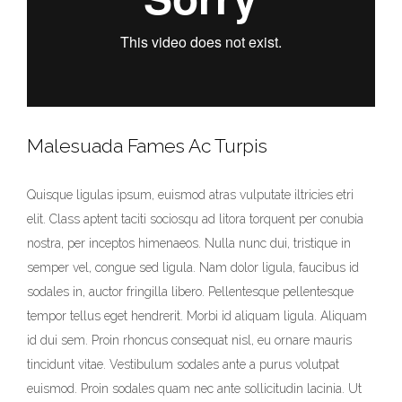
Malesuada Fames Ac Turpis
Quisque ligulas ipsum, euismod atras vulputate iltricies etri
elit. Class aptent taciti sociosqu ad litora torquent per conubia
nostra, per inceptos himenaeos. Nulla nunc dui, tristique in
semper vel, congue sed ligula. Nam dolor ligula, faucibus id
sodales in, auctor fringilla libero. Pellentesque pellentesque
tempor tellus eget hendrerit. Morbi id aliquam ligula. Aliquam
id dui sem. Proin rhoncus consequat nisl, eu ornare mauris
tincidunt vitae. Vestibulum sodales ante a purus volutpat
euismod. Proin sodales quam nec ante sollicitudin lacinia. Ut