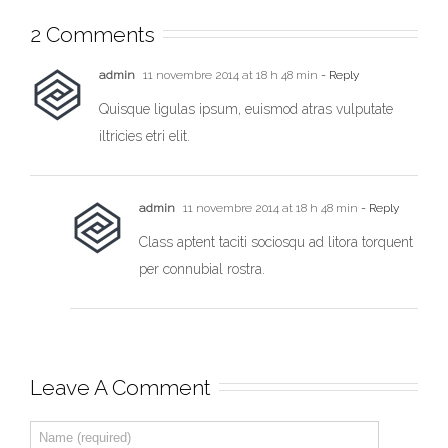
2 Comments
Nullam Eget Elit
Fusce Tincidunt
Ante
Augue
admin
11 novembre 2014 at 18 h 48 min
- Reply
Quisque ligulas ipsum, euismod atras vulputate
iltricies etri elit.
admin
11 novembre 2014 at 18 h 48 min
- Reply
Class aptent taciti sociosqu ad litora torquent
per connubial rostra.
Leave A Comment