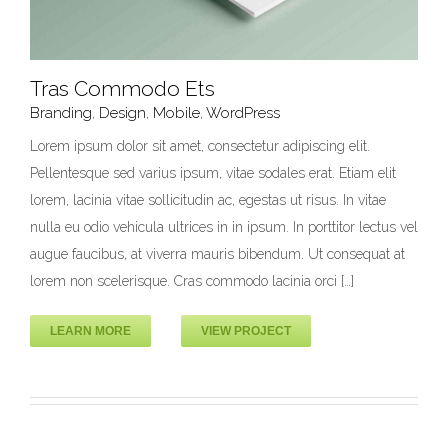
Tras Commodo Ets
Branding
,
Design
,
Mobile
,
WordPress
Lorem ipsum dolor sit amet, consectetur adipiscing elit.
Pellentesque sed varius ipsum, vitae sodales erat. Etiam elit
Tras Commodo Ets
lorem, lacinia vitae sollicitudin ac, egestas ut risus. In vitae
Branding
Design
Mobile
WordPress
nulla eu odio vehicula ultrices in in ipsum. In porttitor lectus vel
augue faucibus, at viverra mauris bibendum. Ut consequat at
lorem non scelerisque. Cras commodo lacinia orci […]
LEARN MORE
VIEW PROJECT